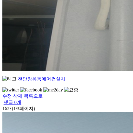
천안쌍용동에어컨설치
수정
삭제
목록으로
댓글
0
개
16개(1/3페이지)